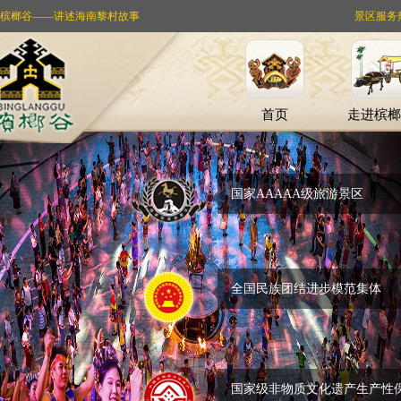
槟榔谷——讲述海南黎村故事
景区服务热线：
首页
走进槟榔
国家AAAAA级旅游景区
全国民族团结进步模范集体
国家级非物质文化遗产生产性