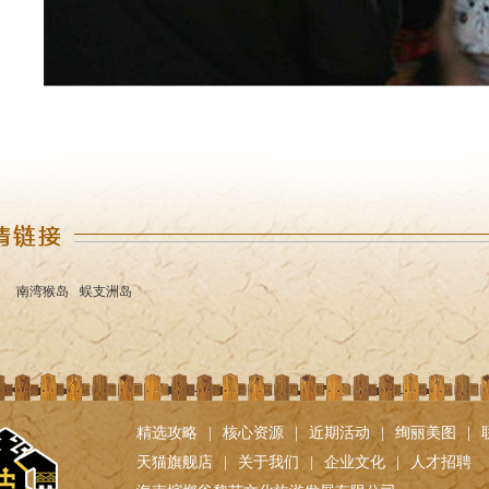
南湾猴岛
蜈支洲岛
精选攻略
|
核心资源
|
近期活动
|
绚丽美图
|
天猫旗舰店
|
关于我们
|
企业文化
|
人才招聘