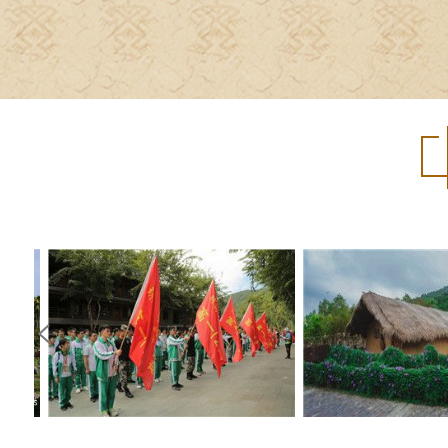
灵
研学旅行在路上，把课堂搬进
“槟榔谷”之2017最