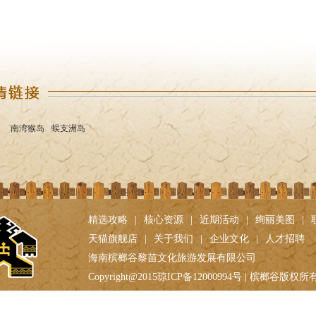
大自然
2017-04-07
2021-01-04
南湾猴岛
蜈支洲岛
精选攻略
|
核心资源
|
近期活动
|
绚丽美图
|
天猫旗舰店
|
关于我们
|
企业文化
|
人才招聘
海南槟榔谷黎苗文化旅游发展有限公司
Copyright@2015琼ICP备12000994号 | 槟榔谷版权所