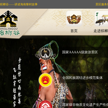
槟榔谷——讲述海南黎村故事
景区服务热线：
首页
走进槟榔
国家AAAAA级旅游景区
全国民族团结进步模范集体
国家级非物质文化遗产生产性