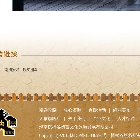
南湾猴岛
蜈支洲岛
精选攻略
|
核心资源
|
近期活动
|
绚丽美图
|
天猫旗舰店
|
关于我们
|
企业文化
|
人才招聘
海南槟榔谷黎苗文化旅游发展有限公司
Copyright@2015琼ICP备12000994号 | 槟榔谷版权所