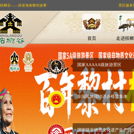
槟榔谷——讲述海南黎村故事
景区服务热线：
首页
走进槟榔
国家AAAAA级旅游景区
全国民族团结进步模范集体
国家级非物质文化遗产生产性