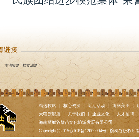
南湾猴岛
蜈支洲岛
精选攻略
|
核心资源
|
近期活动
|
绚丽美图
|
天猫旗舰店
|
关于我们
|
企业文化
|
人才招聘
海南槟榔谷黎苗文化旅游发展有限公司
Copyright@2015琼ICP备12000994号 | 槟榔谷版权所