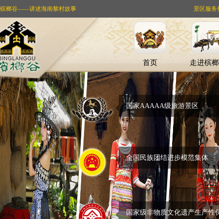
槟榔谷——讲述海南黎村故事
景区服务热线：
首页
走进槟榔
国家AAAAA级旅游景区
全国民族团结进步模范集体
国家级非物质文化遗产生产性