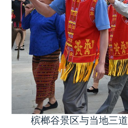
槟榔谷景区与当地三道镇