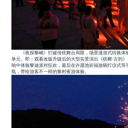
《夜探黎峒》打破传统舞台局限，场景漫游式转换体
单元。
即：观看改版升级后的大型实景演出《槟榔
·古韵
响中体验黎迪派对狂欢，最后在许愿池祈福放碗灯仪式等
氛，带给游客不一样的黎村夜游体验。