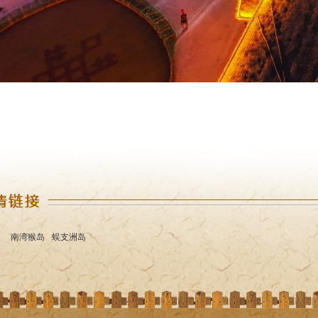
南湾猴岛
蜈支洲岛