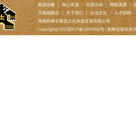
精选攻略
|
核心资源
|
近期活动
|
绚丽美图
|
天猫旗舰店
|
关于我们
|
企业文化
|
人才招聘
海南槟榔谷黎苗文化旅游发展有限公司
Copyright@2015琼ICP备12000994号 | 槟榔谷版权所