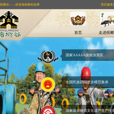
槟榔谷——讲述海南黎村故事
景区服务热线：
首页
走进槟榔
国家AAAAA级旅游景区
全国民族团结进步模范集体
国家级非物质文化遗产生产性