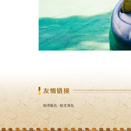
南湾猴岛
蜈支洲岛