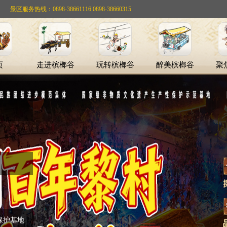
景区服务热线：0898-38661116 0898-38660315
页
走进槟榔谷
玩转槟榔谷
醉美槟榔谷
聚
保护基地