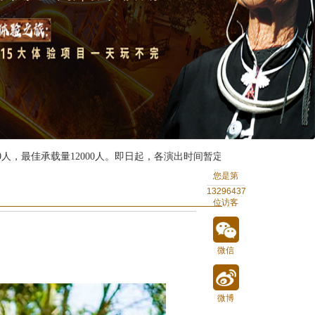
最佳承载量12000人。即日起，各演出时间暂定按照如下时间执行，具体
夕）11:30停止售票，14:00闭园；《槟榔·古韵》演出时间（当日两场）第一
您是第
《槟榔·古韵》演出时间：10:30、11:50；其他票类停止销售时间：11:
13296437
位访客
格：门票价格为80元/人，淡季时间：5月1日至9月30日；旺季价格：门票
微信
微博