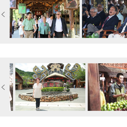
奥运体操冠军马燕虹
贾乃亮为海南保亭实
入脱贫攻坚战