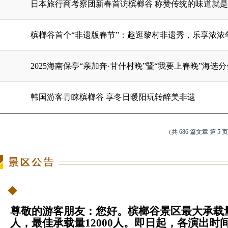
日本旅行商考察团新春首访槟榔谷 称赞传统的味道就
槟榔谷首个“非遗版春节”：趣逛黎村非遗秀，乐享浓浓
2025海南保亭“亲加奔·甘什村晚”暨“我要上春晚”海
韩国游客青睐槟榔谷 享冬日暖阳玩转醉美非遗
（共 686 篇文章 第 5 页
尊敬的游客朋友：您好。槟榔谷景区最大承载量1
人，最佳承载量12000人。即日起，各演出时