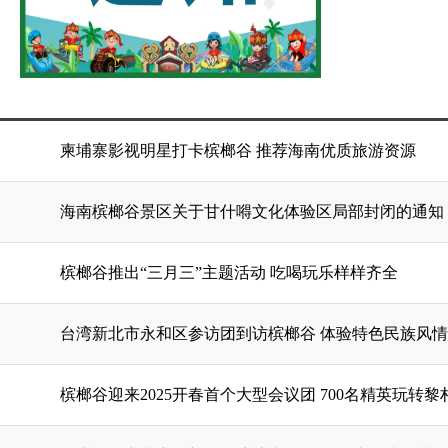
柬埔寨影视明星打卡槟榔谷 推荐海南优质旅游资源
海南槟榔谷景区关于甘什嘚文化体验区局部封闭的通知
槟榔谷推出“三月三”主题活动 吃喝玩乐样样齐全
台湾新北市永和区参访团到访槟榔谷 体验特色民族风情
槟榔谷迎来2025开春首个大型会议团 700名精英玩转